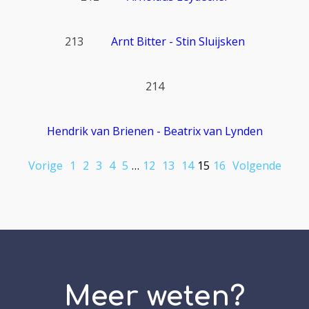
213
Arnt Bitter - Stin Sluijsken
214
Hendrik van Brienen - Beatrix van Lynden
Vorige
1
2
3
4
5
…
12
13
14
15
16
Volgende
Meer weten?