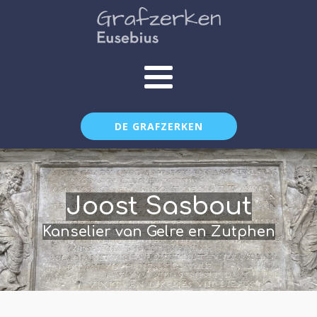
DE GRAFZERKEN
Joost Sasbout
Kanselier van Gelre en Zutphen