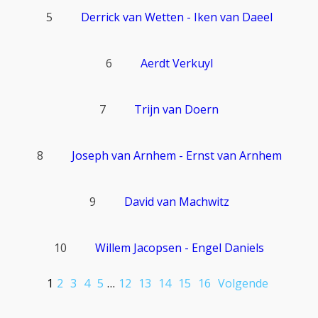
5
Derrick van Wetten - Iken van Daeel
6
Aerdt Verkuyl
7
Trijn van Doern
8
Joseph van Arnhem - Ernst van Arnhem
9
David van Machwitz
10
Willem Jacopsen - Engel Daniels
1
2
3
4
5
…
12
13
14
15
16
Volgende