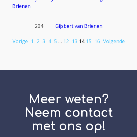
Brienen
204
Gijsbert van Brienen
Vorige
1
2
3
4
5
…
12
13
14
15
16
Volgende
Meer weten?
Neem contact
met ons op!