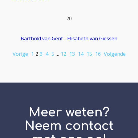
20
Barthold van Gent - Elisabeth van Giessen
Vorige
1
2
3
4
5
…
12
13
14
15
16
Volgende
Meer weten?
Neem contact