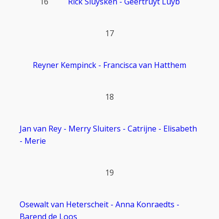
16
Rick Sluysken - Geertruyt Luyb
17
Reyner Kempinck - Francisca van Hatthem
18
Jan van Rey - Merry Sluiters - Catrijne - Elisabeth
- Merie
19
Osewalt van Heterscheit - Anna Konraedts -
Barend de Loos